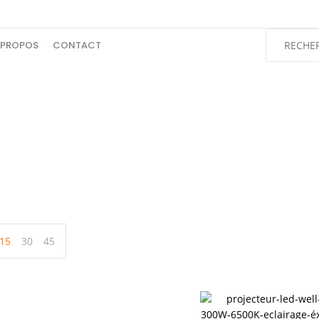
 PROPOS
CONTACT
300W
Accueil
Produits identifiés “300W”
15
30
45