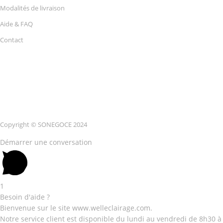
Modalités de livraison
Aide & FAQ
Contact
Copyright © SONEGOCE 2024
Démarrer une conversation
1
Besoin d'aide ?
Bienvenue sur le site www.welleclairage.com.
Notre service client est disponible du lundi au vendredi de 8h30 