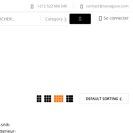
+212 522 666 040
contact@sonegoce.com
Se connecter
Category
DEFAULT SORTING