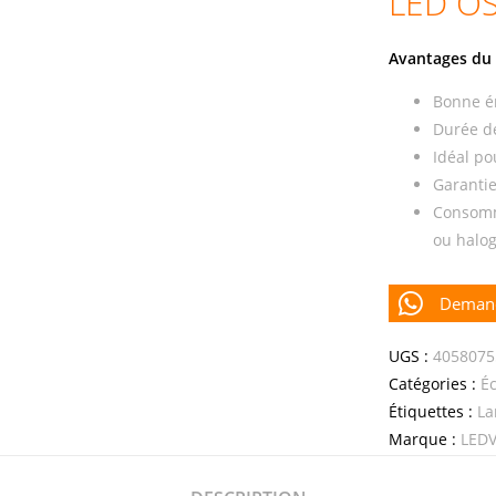
LED O
Avantages du 
Bonne é
Durée de
Idéal po
Garantie
Consomma
ou halo
Demand
UGS :
4058075
Catégories :
Éc
Étiquettes :
La
Marque :
LED