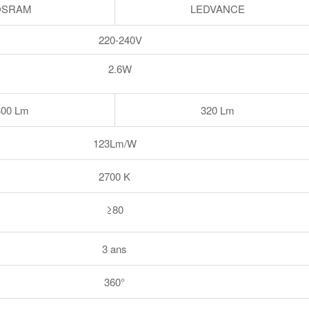
OSRAM
LEDVANCE
220-240V
2.6W
300 Lm
320 Lm
123Lm/W
2700 K
≥80
3 ans
360°