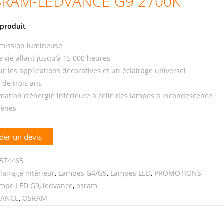
SRAM-LEDVANCE G9 2700K
produit
mission lumineuse
 vie allant jusqu’à 15 000 heures
ur les applications décoratives et un éclairage universel
 de trois ans
tion d’énergie inférieure à celle des lampes à incandescence
gènes
er un devis
574465
lairage intérieur
,
Lampes G4/G9
,
Lampes LED
,
PROMOTIONS
mpe LED G9
,
ledvance
,
osram
VANCE
,
OSRAM