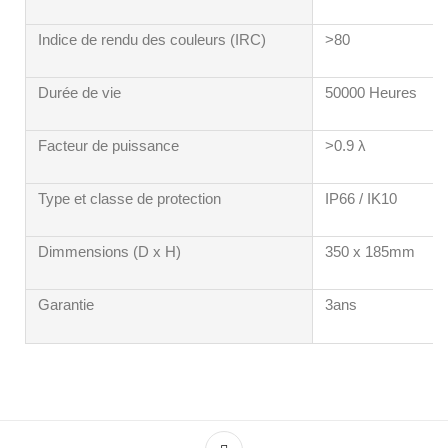
Indice de rendu des couleurs (IRC)
>80
Durée de vie
50000 Heures
Facteur de puissance
>0.9 λ
Type et classe de protection
IP66 / IK10
Dimmensions (D x H)
350 x 185mm
Garantie
3ans
Armature LED WELL