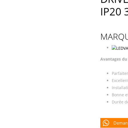
IP20 
MARQU
Avantages du
Parfaite
Excellen
Installa
Bonne eff
Durée de
Demand