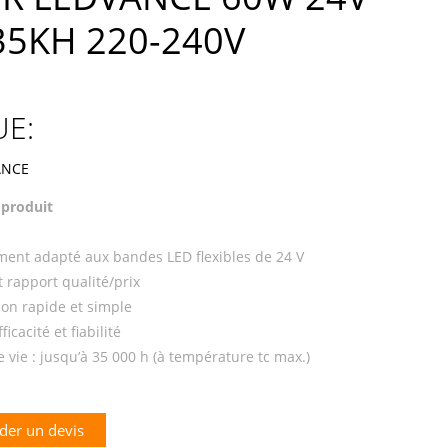
35KH 220-240V
E:
 produit
ment adapté aux bandes LED flexibles de 24 V
t rapport qualité/prix
tion rapide et simple
icacité et fiabilité
 vie : jusqu’à 35 000 h (à température tc max.)
er un devis