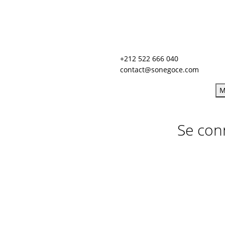
+212 522 666 040
contact@sonegoce.com
M
Se con