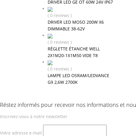
DRIVER LED GE OT 60W 24V IP67
( 0 reviews )
DRIVER LED MOSO 200W X6
DIMMABLE 38-62V
( 0 reviews )
RÉGLETTE ÉTANCHE WELL
2X1M20-1X1M50 VIDE T8
( 0 reviews )
LAMPE LED OSRAM/LEDVANCE
G9 2,6W 2700K
Réstez informés pour recevoir nos informations et no
Inscrivez-vous à notre newsletter
Votre adresse e-mail