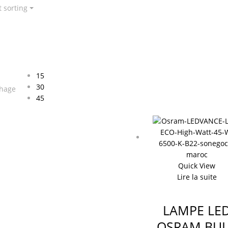
t sorting
15
30
chage
45
Quick View
Lire la suite
LAMPE LE
OSRAM BU