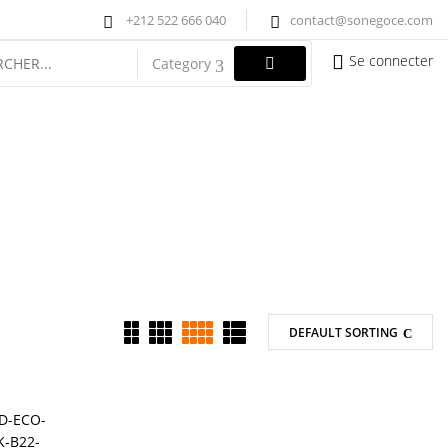
+212 522 666 040
contact@sonegoce.com
Se connecter
Category
DEFAULT SORTING