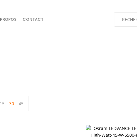
 PROPOS
CONTACT
2000H
Accueil
Produits identifiés “2000H”
15
30
45