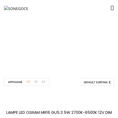
5W
Accueil
Produits identifiés “5W”
15
30
45
AFFICHAGE
DEFAULT SORTING
LAMPE LED OSRAM MR16 GU5.3 5W 2700K-6500K 12V DIM