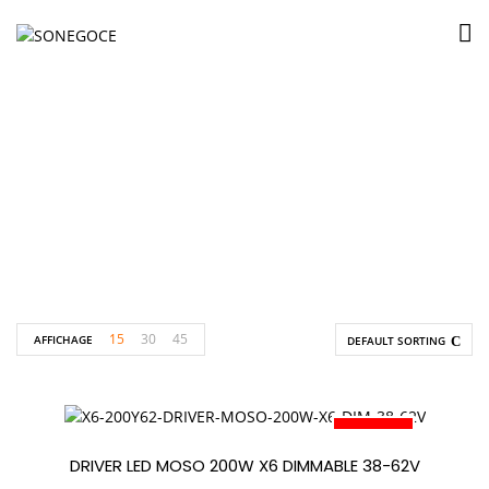
Moso
Accueil
Produits identifiés “Moso”
15
30
45
AFFICHAGE
DEFAULT SORTING
PROMO
DRIVER LED MOSO 200W X6 DIMMABLE 38-62V