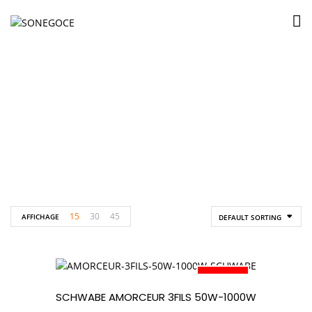
SCHWABE
Accueil
Produits identifiés “SCHWABE”
15
30
45
AFFICHAGE
DEFAULT SORTING
PROMO
SCHWABE AMORCEUR 3FILS 50W-1000W