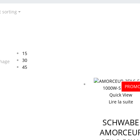
t sorting
15
30
chage
45
PROM
Quick View
Lire la suite
SCHWABE
AMORCEU