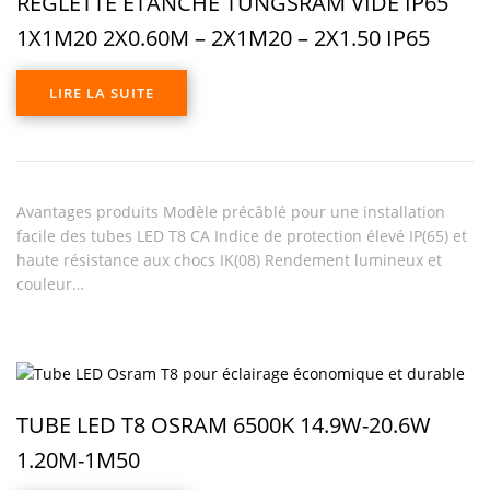
RÉGLETTE ÉTANCHE TUNGSRAM VIDE IP65
1X1M20 2X0.60M – 2X1M20 – 2X1.50 IP65
LIRE LA SUITE
Avantages produits Modèle précâblé pour une installation
facile des tubes LED T8 CA Indice de protection élevé IP(65) et
haute résistance aux chocs IK(08) Rendement lumineux et
couleur…
TUBE LED T8 OSRAM 6500K 14.9W-20.6W
1.20M-1M50