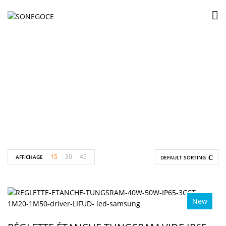
Tube LED
Accueil
Produits identifiés “Tube LED”
15
30
45
AFFICHAGE
DEFAULT SORTING
New