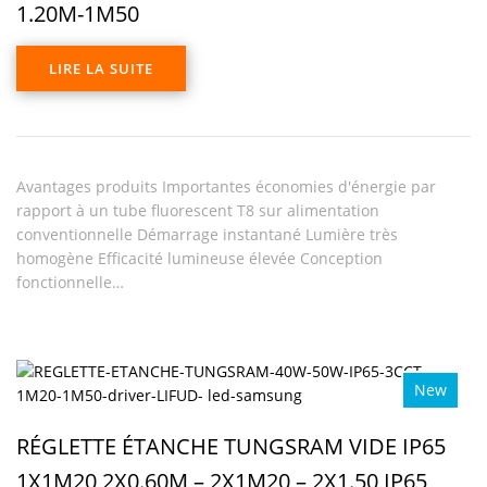
1.20M-1M50
LIRE LA SUITE
Avantages produits Importantes économies d'énergie par
rapport à un tube fluorescent T8 sur alimentation
conventionnelle Démarrage instantané Lumière très
homogène Efficacité lumineuse élevée Conception
fonctionnelle…
New
RÉGLETTE ÉTANCHE TUNGSRAM VIDE IP65
1X1M20 2X0.60M – 2X1M20 – 2X1.50 IP65